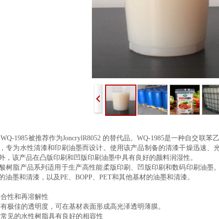
Q-1985被推荐作为JoncrylR8052 的替代品。WQ-1985是一种
，专为水性清漆和印刷油墨而设计。使用该产品制备的清漆干燥迅速、
外，该产品在凸版印刷和凹版印刷油墨中具有良好的颜料润湿性。
酸树脂产品系列适用于生产高性能柔版印刷、凹版印刷和数码印刷油墨
的油墨和清漆，以及PE、BOPP、PET和其他基材的油墨和清漆。
【特性】
粘合性和再溶解性
具有极佳的透明度，可在基材表面形成高光泽透明薄膜。
上常见的水性树脂具有良好的相容性